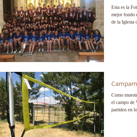
Esta es la F
mejor fondo 
de la Iglesia 
Campame
Como muestra
el campo de V
partidos en l