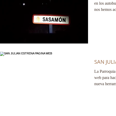
en los autob
nos hemos ac
SAN JUL
La Parroquia
web para hace
nueva herram