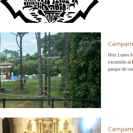
Campame
Hoy Lunes h
excursión al 
parque de cue
Campame