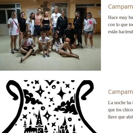
Hace muy bue
con lo que to
están haciend
Campame
La noche ha 
que los chico
llave que abrí