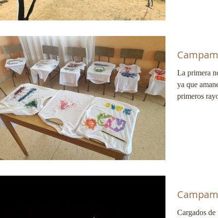
Campame
La primera n
ya que amane
primeros rayo
Campame
Cargados de 